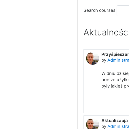
Search courses
Aktualnośc
Przyśpiesza
by
Administra
W dniu dzisie
proszę użytk
były jakieś p
Aktualizacja
by
Administra