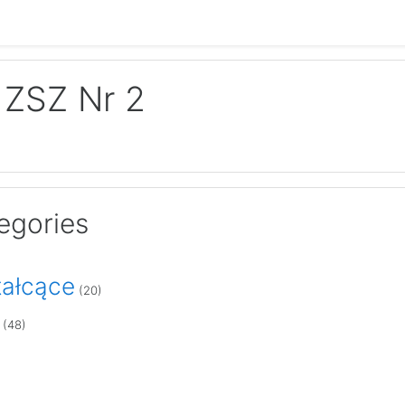
 ZSZ Nr 2
egories
tałcące
(20)
(48)