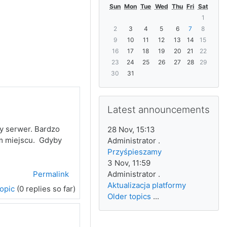
Sun
Mon
Tue
Wed
Thu
Fri
Sat
1
2
3
4
5
6
7
8
9
10
11
12
13
14
15
16
17
18
19
20
21
22
23
24
25
26
27
28
29
30
31
Skip Latest announcements
Latest announcements
zy serwer. Bardzo
28 Nov, 15:13
m miejscu. Gdyby
Administrator .
Przyśpieszamy
3 Nov, 11:59
Permalink
Administrator .
Aktualizacja platformy
topic
(0 replies so far)
Older topics
...