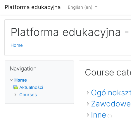
Skip to main content
Platforma edukacyjna
English ‎(en)‎
Platforma edukacyjna -
Home
Skip Navigation
Navigation
Course cat
Home
Aktualności
Ogólnoksz
Courses
Zawodowe
Inne
(1)